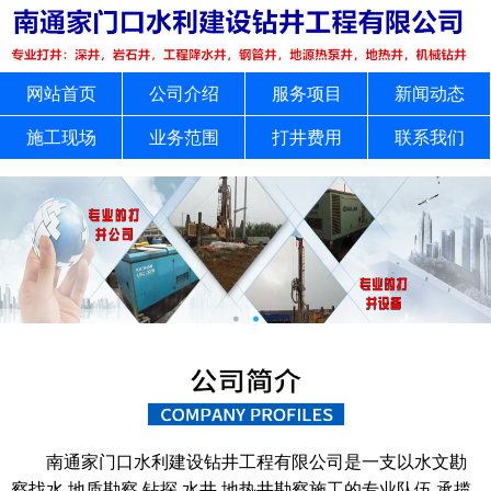
网站首页
公司介绍
服务项目
新闻动态
施工现场
业务范围
打井费用
联系我们
南通家门口水利建设钻井工程有限公司是一支以水文勘
察找水,地质勘察,钻探,水井,地热井勘察施工的专业队伍,承揽