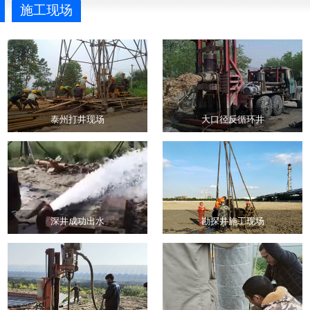
施工现场
泰州打井现场
大口径反循环井
深井成功出水
勘探井施工现场