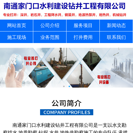
网站首页
公司介绍
服务项目
新闻动态
施工现场
业务范围
打井费用
联系我们
南通家门口水利建设钻井工程有限公司是一支以水文勘
察找水,地质勘察,钻探,水井,地热井勘察施工的专业队伍,承揽