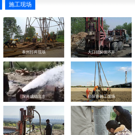
施工现场
泰州打井现场
大口径反循环井
深井成功出水
勘探井施工现场