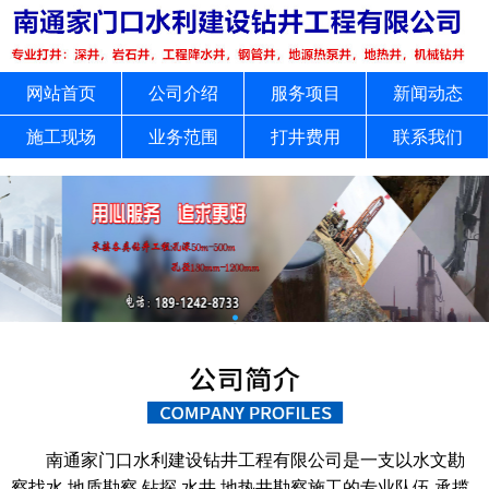
网站首页
公司介绍
服务项目
新闻动态
施工现场
业务范围
打井费用
联系我们
南通家门口水利建设钻井工程有限公司是一支以水文勘
察找水,地质勘察,钻探,水井,地热井勘察施工的专业队伍,承揽