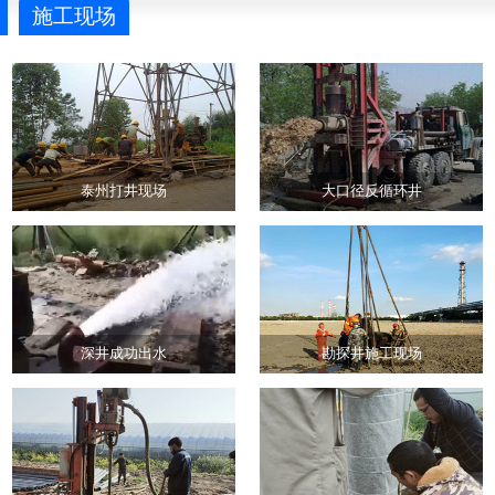
施工现场
泰州打井现场
大口径反循环井
深井成功出水
勘探井施工现场