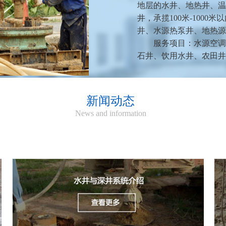
地层的水井、地热井、温
井，承揽100米-100
井、水源热泵井、地热源
服务项目：水源空调
石井、饮用水井、农田井
新闻动态
News and information
机械钻井
服务热线：189-1242-8733