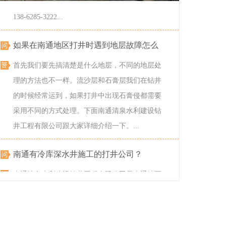
138-6285-3222...
如果在南通地区打井时遇到地层故障怎么
首先我们要先搞清楚是什么地层，不同的地层处
理的方法也不一样。流沙层和石膏层我们在钻井
的时候经常运到，如果打井中出现石膏侵都需要
钻深水井施工
采用不同的方式处理。下面南通清泉水利建设钻
服务热线：189-1242-8733
井工程有限公司跟大家详细介绍一下。...
南通有冷库深水井施工的打井公司？
南通清泉水利建设钻井工程有限公司是南通地区
专业从事冷库深水井施工的公司，咨询热线：
138-6285-3222...
如果在南通地区打井时遇到地层故障怎么