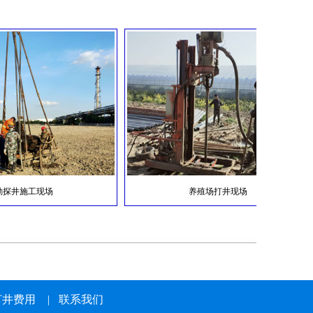
首先我们要先搞清楚是什么地层，不同的地层处
理的方法也不一样。流沙层和石膏层我们在钻井
的时候经常运到，如果打井中出现石膏侵都需要
采用不同的方式处理。下面南通清泉水利建设钻
岩石井
井工程有限公司跟大家详细介绍一下。...
服务热线：189-1242-8733
施工现场
养殖场打井现场
打井费用
|
联系我们