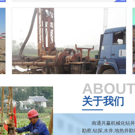
ABOUT
工程降水井
服务热线：189-1242-8733
关于我们
南通共赢机械化钻井
勘察,钻探,水井,地热井