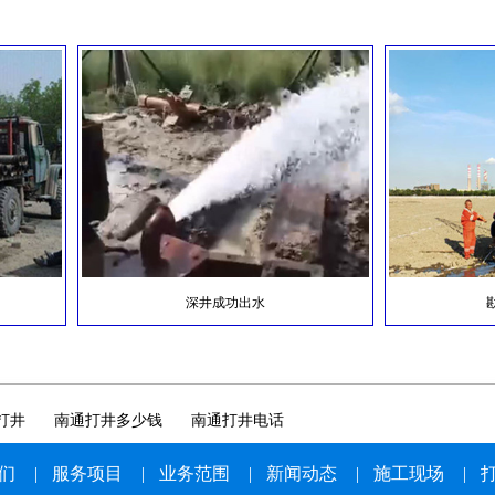
岩石井
服务热线：189-1242-8733
深井成功出水
勘探井
打井
南通打井多少钱
南通打井电话
们
|
服务项目
|
业务范围
|
新闻动态
|
施工现场
|