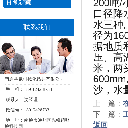
200吨
常见问题
口径降
水三种
联系我们
径为16
据地质
压、高
米，两
600m
南通共赢机械化钻井有限公司
沙，水
手 机：189-1242-8733
联系人：沈经理
上一篇：
微信号：18912428733
下一篇：
地 址：南通市通州区
先锋镇财
返回
通科技园