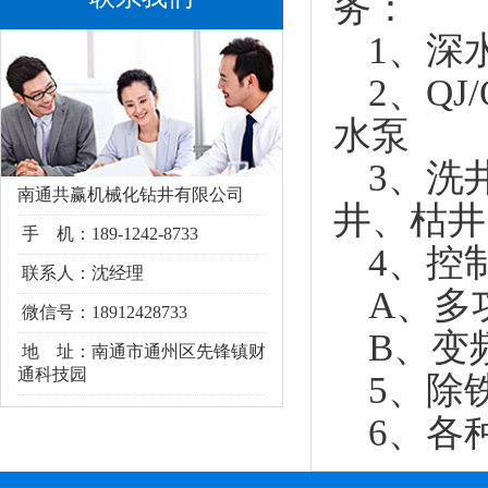
务：
1、深
2、QJ
水泵
3、洗
南通共赢机械化钻井有限公司
井、枯井
手 机：189-1242-8733
4、控
联系人：沈经理
A、多
微信号：18912428733
B、变
地 址：南通市通州区
先锋镇财
通科技园
5、除
6、各