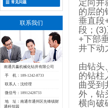
定向井
常见问题
的层的
垂直段
联系我们
段；(
+下部
井下动
由钻头
南通共赢机械化钻井有限公司
的钻柱
手 机：189-1242-8733
曲受到
联系人：沈经理
外，钻
微信号：18912428733
横向破
地 址：南通市通州区
先锋镇财
通科技园