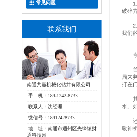
常见问题
1.
破碎
2.
联系我们
我们
今天
首先
局来
打在
南通共赢机械化钻井有限公司
手 机：189-1242-8733
其次
水。
联系人：沈经理
微信号：18912428733
还要
敬神
地 址：南通市通州区
先锋镇财
通科技园