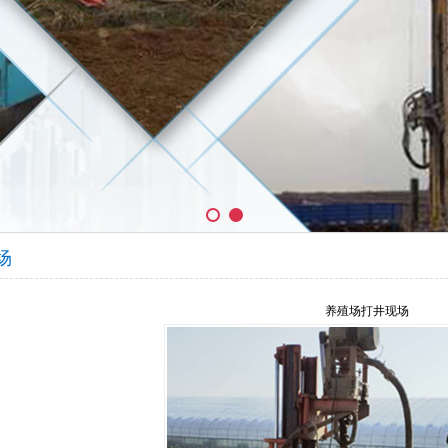
场
养殖场打井现场