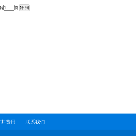
 转
页
打井费用
|
联系我们