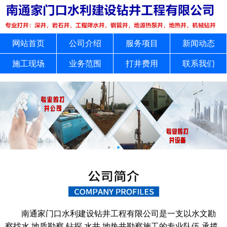
网站首页
公司介绍
服务项目
新闻动态
施工现场
业务范围
打井费用
联系我们
南通家门口水利建设钻井工程有限公司是一支以水文勘
察找水,地质勘察,钻探,水井,地热井勘察施工的专业队伍,承揽