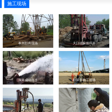
施工现场
泰州打井现场
大口径反循环井
深井成功出水
勘探井施工现场