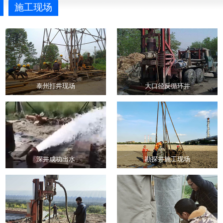
施工现场
泰州打井现场
大口径反循环井
深井成功出水
勘探井施工现场