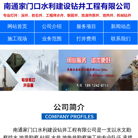
网站首页
公司介绍
服务项目
新闻动态
施工现场
业务范围
打井费用
联系我们
南通家门口水利建设钻井工程有限公司是一支以水文勘
察找水,地质勘察,钻探,水井,地热井勘察施工的专业队伍,承揽