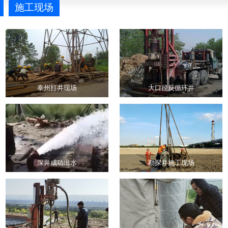
施工现场
泰州打井现场
大口径反循环井
深井成功出水
勘探井施工现场