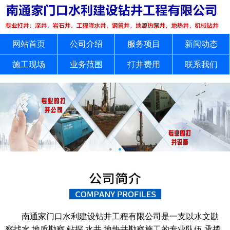
网站首页
公司介绍
服务项目
新闻动态
施工现场
业务范围
打井费用
联系我们
南通家门口水利建设钻井工程有限公司是一支以水文勘
察找水,地质勘察,钻探,水井,地热井勘察施工的专业队伍,承揽